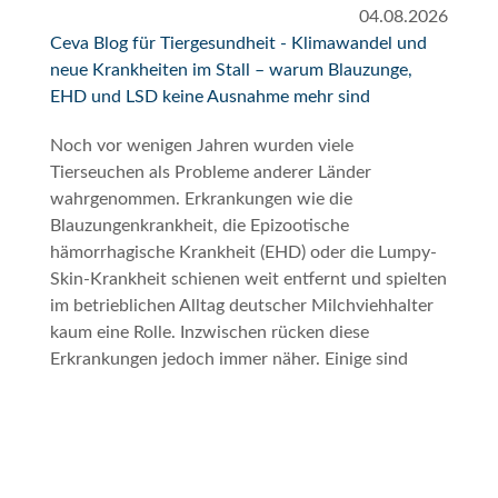
04.08.2026
Ceva Blog für Tiergesundheit - Klimawandel und
neue Krankheiten im Stall – warum Blauzunge,
EHD und LSD keine Ausnahme mehr sind
Noch vor wenigen Jahren wurden viele
Tierseuchen als Probleme anderer Länder
wahrgenommen. Erkrankungen wie die
Blauzungenkrankheit, die Epizootische
hämorrhagische Krankheit (EHD) oder die Lumpy-
Skin-Krankheit schienen weit entfernt und spielten
im betrieblichen Alltag deutscher Milchviehhalter
kaum eine Rolle. Inzwischen rücken diese
Erkrankungen jedoch immer näher. Einige sind
bereits in Deutschland angekommen, andere
breiten sich in den Nachbarländern aus. Für
Milchviehhalter stellt sich deshalb nicht mehr die
Frage, ob sie sich mit diesen Krankheiten
beschäftigen sollten, sondern wann sie in der