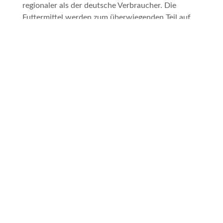
regionaler als der deutsche Verbraucher. Die
Futtermittel werden zum überwiegenden Teil auf
den Höfen selbst erzeugt. Die 4,6 Prozent
Importfuttermittel im Wirtschaftsjahr 2020/21
bestanden vornehmlich aus pflanzlichen Ölen und
Fetten, Ölkuchen und Ölschrot aus Raps und Soja.
Den Hauptteil der in Deutschland verwendeten
Futtermittelfrischmasse stellt mit 79 Prozent
Raufutter wie Heu, Stroh und Silage dar. Hinzu
kommen Zwischenfrüchte der
landwirtschaftlichen Fruchtfolge, bei der Ernte
anfallende Koppelprodukte (z.B. Erntereste),
Nebenprodukte aus der Lebensmittelverarbeitung
(z.B. Trester, Biertreber, Zuckerrübenschnitzel)
sowie Getreidechargen, die qualitativ nicht den
Anforderungen für die Backwarenherstellung
entsprechen.
Teilen