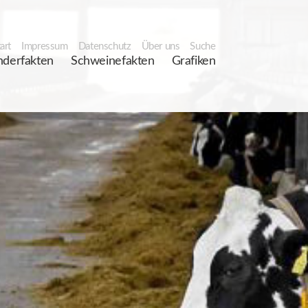
art
Impressum
Datenschutz
Über uns
Suche
nderfakten
Schweinefakten
Grafiken