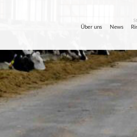
St
Über uns
News
Ri