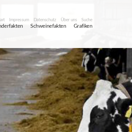
art
Impressum
Datenschutz
Über uns
Suche
nderfakten
Schweinefakten
Grafiken