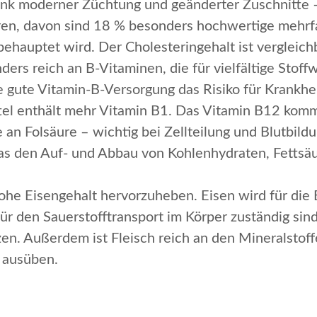
dank moderner Züchtung und geänderter Zuschnitte –
ren, davon sind 18 % besonders hochwertige mehrf
ft behauptet wird. Der Cholesteringehalt ist vergleic
nders reich an B-Vitaminen, die für vielfältige Sto
e gute Vitamin-B-Versorgung das Risiko für Krankhei
el enthält mehr Vitamin B1. Das Vitamin B12 kommt 
 an Folsäure – wichtig bei Zellteilung und Blutbil
s den Auf- und Abbau von Kohlenhydraten, Fettsäu
 hohe Eisengehalt hervorzuheben. Eisen wird für di
für den Sauerstofftransport im Körper zuständig sin
n. Außerdem ist Fleisch reich an den Mineralstoffe
 ausüben.