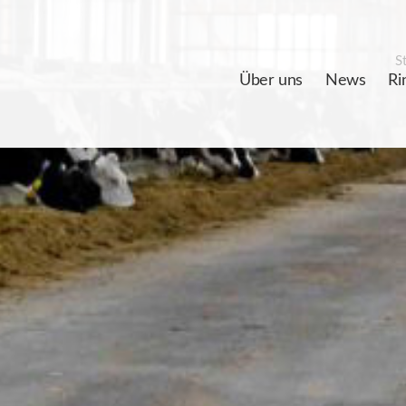
St
Über uns
News
Ri