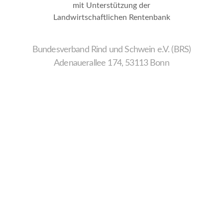
mit Unterstützung der
Landwirtschaftlichen Rentenbank
Bundesverband Rind und Schwein e.V. (BRS)
Adenauerallee 174, 53113 Bonn
Wir
verwenden
auf
unserer
Website
technisch
notwendige
Cookies,
um