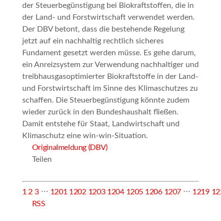
der Steuerbegünstigung bei Biokraftstoffen, die in
der Land- und Forstwirtschaft verwendet werden.
Der DBV betont, dass die bestehende Regelung
jetzt auf ein nachhaltig rechtlich sicheres
Fundament gesetzt werden müsse. Es gehe darum,
ein Anreizsystem zur Verwendung nachhaltiger und
treibhausgasoptimierter Biokraftstoffe in der Land-
und Forstwirtschaft im Sinne des Klimaschutzes zu
schaffen. Die Steuerbegünstigung könnte zudem
wieder zurück in den Bundeshaushalt fließen.
Damit entstehe für Staat, Landwirtschaft und
Klimaschutz eine
win-win-Situation
.
Originalmeldung (DBV)
Teilen
1
2
3
⋅⋅⋅
1201
1202
1203
1204
1205
1206
1207
⋅⋅⋅
1219
12
RSS