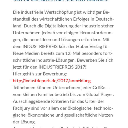
Die in­du­s­tri­el­le Wert­sc­höp­fung ist wich­ti­ger Be­
stand­teil des wirt­schaft­li­chen Er­fol­ges in Deut­sch­
land. Durch die Di­gi­ta­li­sie­rung der In­du­s­trie ste­hen
Un­ter­neh­men je­doch vor ei­ni­gen Her­aus­for­de­run­
gen, die neue Ide­en und Lö­sun­gen er­for­dern. Mit
dem INDUSTRIEPREIS kürt der Hu­ber Ver­lag für
Neue Me­di­en be­reits zum 12. Mal be­son­ders fort­
schritt­li­che In­du­s­trie-Lö­sun­gen.
Bewerben Sie sich
jetzt für den INDUSTRIEPREIS 2017!
Hier geht’s zur Bewerbung:
http://industriepreis.de/2017/anmeldung
Teil­neh­men kön­nen Un­ter­neh­men je­der Grö­ße –
vom klei­nen Fa­mi­li­en­be­trieb bis zum Glo­bal Play­er.
Aus­schlag­ge­ben­de Kri­te­ri­en für das Ur­teil der
Fach­ju­ry sind vor al­lem der öko­lo­gi­sche, tech­no­lo­
gi­sche, öko­no­mi­sche und ge­sell­schaft­li­che Nut­zen
der Lö­sung.