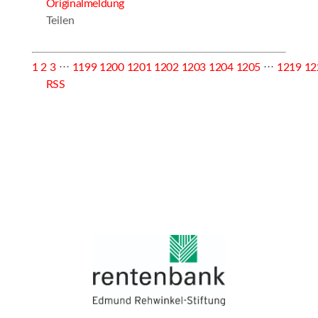
Originalmeldung
Teilen
1
2
3
⋅⋅⋅
1199
1200
1201
1202
1203
1204
1205
⋅⋅⋅
1219
12
RSS