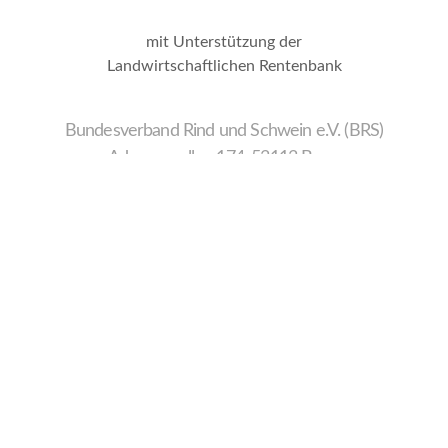
mit Unterstützung der
Landwirtschaftlichen Rentenbank
Bundesverband Rind und Schwein e.V. (BRS)
Adenauerallee 174, 53113 Bonn
Wir
verwenden
auf
unserer
Website
technisch
notwendige