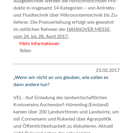
Aus­ge­zeich­net wer­den die fort­schritt­lichs­ten Pro­
duk­te in ins­ge­s­amt 14 Ka­te­go­ri­en – von An­triebs-
und Fluid­tech­nik über Mi­kro­sys­tem­tech­nik bis Zu­
lie­fe­rer. Die Preis­ver­lei­hung er­folgt wie ge­wohnt
im zeit­li­chen Rah­men der
HAN­NO­VER MES­SE,
vom 24. bis 28. April 2017.
Mehr Informationen
Teilen
23.02.2017
„Wenn wir nicht an uns glauben, wie sollen es
dann andere tun?
VEL - Auf Einladung des landwirtschaftlichen
Kreisvereins Aschendorf-Hümmling (Emsland)
kamen über 200 Landwirtinnen und Landwirte, um
mit Connemann und Rukwied über Agrarpolitik
und Öffentlichkeitsarbeit zu diskutieren. Aktuell