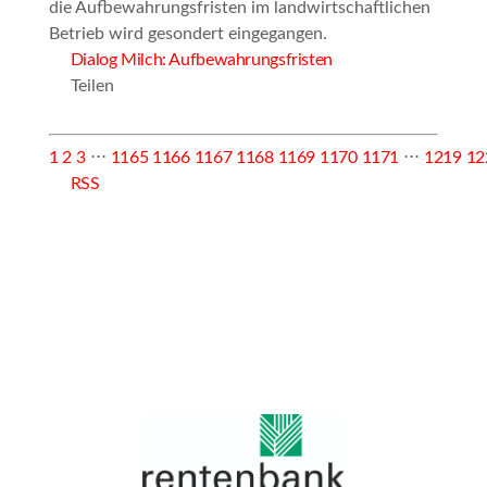
die
Aufbewahrungsfristen im landwirtschaftlichen
Betrieb
wird gesondert eingegangen.
Dialog Milch: Aufbewahrungsfristen
Teilen
1
2
3
⋅⋅⋅
1165
1166
1167
1168
1169
1170
1171
⋅⋅⋅
1219
12
RSS