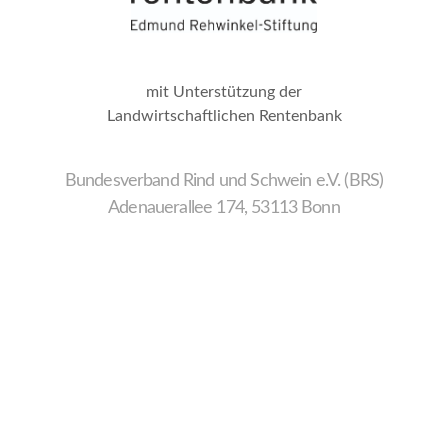
mit Unterstützung der
Landwirtschaftlichen Rentenbank
Bundesverband Rind und Schwein e.V. (BRS)
Adenauerallee 174, 53113 Bonn
Wir
verwenden
auf
unserer
Website