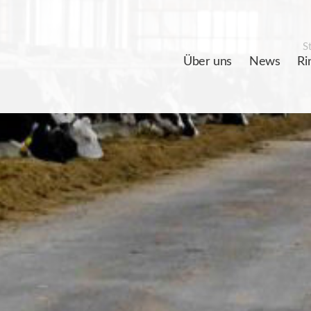
St
Über uns
News
Ri