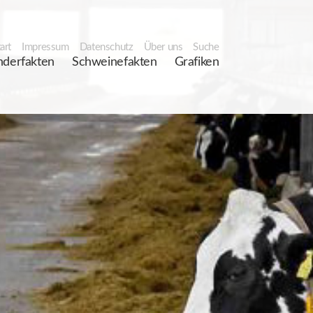
art
Impressum
Datenschutz
Über uns
Suche
nderfakten
Schweinefakten
Grafiken