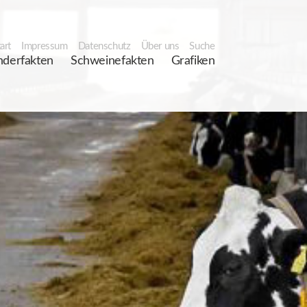
art
Impressum
Datenschutz
Über uns
Suche
nderfakten
Schweinefakten
Grafiken