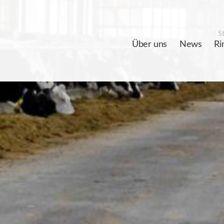
St
Über uns
News
Ri