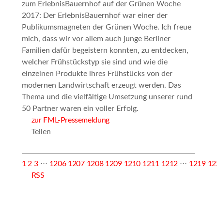
zum ErlebnisBauernhof auf der Grünen Woche
2017:
Der ErlebnisBauernhof war einer der
Publikumsmagneten der Grünen Woche. Ich freue
mich, dass wir vor allem auch junge Berliner
Familien dafür begeistern konnten, zu entdecken,
welcher Frühstückstyp sie sind und wie die
einzelnen Produkte ihres Frühstücks von der
modernen Landwirtschaft erzeugt werden. Das
Thema und die vielfältige Umsetzung unserer rund
50 Partner waren ein voller Erfolg.
zur FML-Pressemeldung
Teilen
1
2
3
⋅⋅⋅
1206
1207
1208
1209
1210
1211
1212
⋅⋅⋅
1219
12
RSS