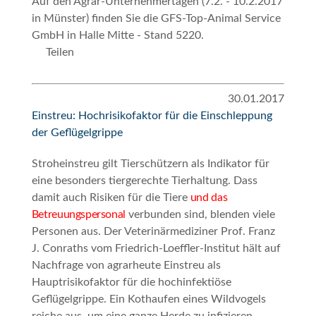
Auf den Agrar-Unternehmertagen (7.2. - 10.2.2017
in Münster) finden Sie die GFS-Top-Animal Service
GmbH in Halle Mitte - Stand 5220.
Teilen
30.01.2017
Einstreu: Hochrisikofaktor für die Einschleppung
der Geflügelgrippe
Stroheinstreu gilt Tierschützern als Indikator für
eine besonders tiergerechte Tierhaltung. Dass
damit auch Risiken für die Tiere
und das
Betreuungspersonal
verbunden sind, blenden viele
Personen aus. Der Veterinärmediziner Prof. Franz
J. Conraths vom Friedrich-Loeffler-Institut hält auf
Nachfrage von
agrarheute
Einstreu als
Hauptrisikofaktor für die hochinfektiöse
Geflügelgrippe. Ein Kothaufen eines Wildvogels