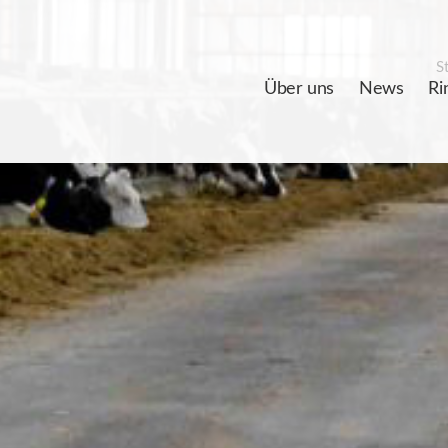
St
Über uns
News
Ri