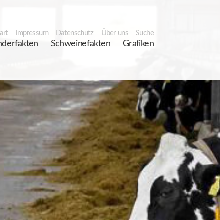
art
Impressum
Datenschutz
Über uns
Suche
nderfakten
Schweinefakten
Grafiken