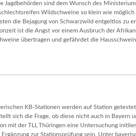
ere Jagdbehörden sind dem Wunsch des Ministeriu
geschlechtsreifen Wildschweine so klein wie mögli
ästen die Bejagung von Schwarzwild entgeltlos zu e
nzeit ist die Angst vor einem Ausbruch der Afrika
chweine übertragen und gefährdet die Hausschwei
rischen KB-Stationen werden auf Station getestet.
tellt sich die Frage, ob diese nicht auch in Bayern 
ion mit der TLL Thüringen eine Un­tersuchung initii
 Ergänzung zur Stationsprüfung sein. Unter bayerisc