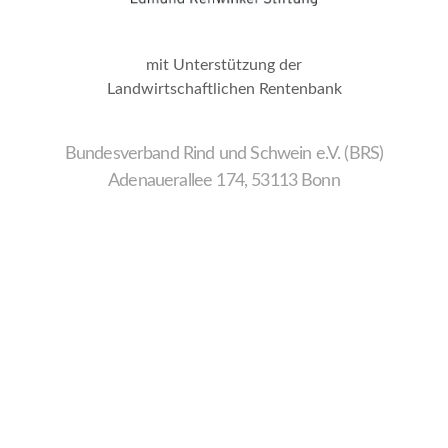
mit Unterstützung der
Landwirtschaftlichen Rentenbank
Bundesverband Rind und Schwein e.V. (BRS)
Adenauerallee 174, 53113 Bonn
Wir
verwenden
auf
unserer
Website
technisch