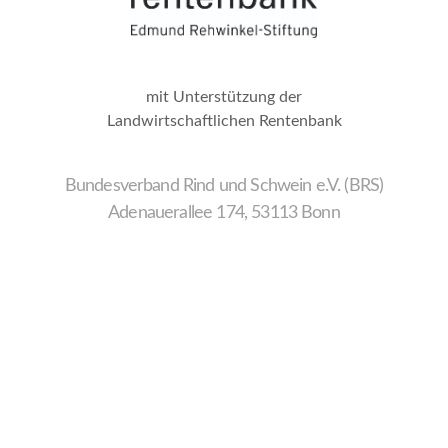
mit Unterstützung der
Landwirtschaftlichen Rentenbank
Bundesverband Rind und Schwein e.V. (BRS)
Adenauerallee 174, 53113 Bonn
Wir
verwenden
auf
unserer
Website