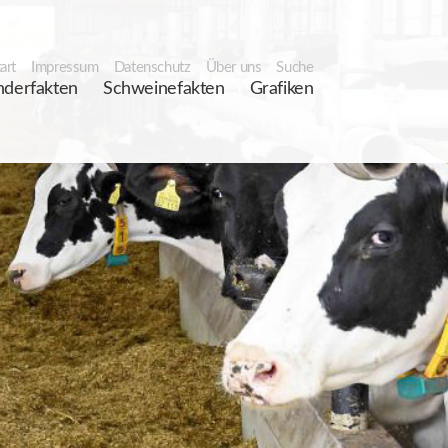
art
Impressum
Datenschutz
Über uns
Suche
nderfakten
Schweinefakten
Grafiken