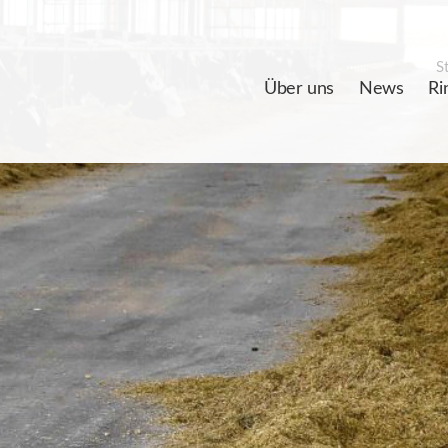
St
Über uns
News
Ri