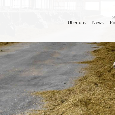
St
Über uns
News
Ri