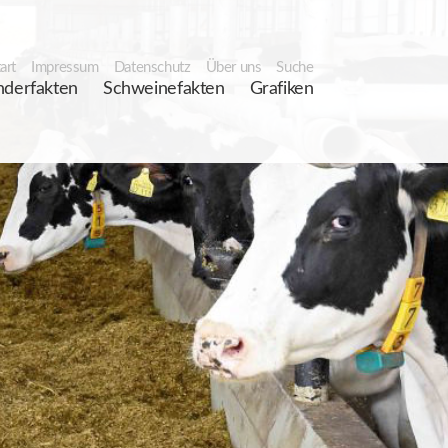
art
Impressum
Datenschutz
Über uns
Suche
nderfakten
Schweinefakten
Grafiken