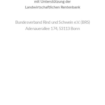
mit Unterstützung der
Landwirtschaftlichen Rentenbank
Bundesverband Rind und Schwein e.V. (BRS)
Adenauerallee 174, 53113 Bonn
Wir
verwenden
auf
unserer
Website
technisch
notwendige
Cookies,
um