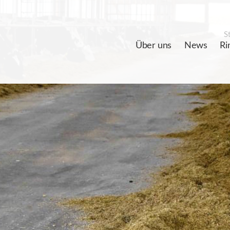
St
Über uns
News
Ri