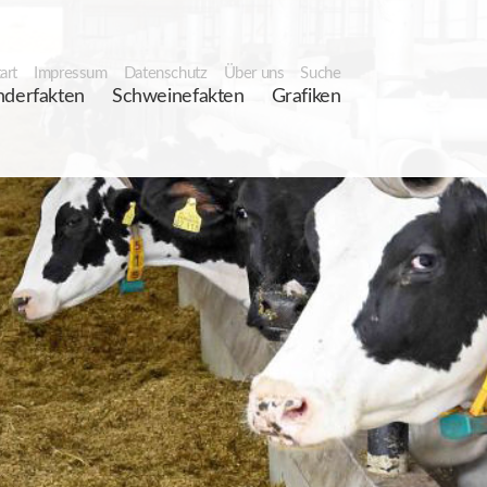
art
Impressum
Datenschutz
Über uns
Suche
nderfakten
Schweinefakten
Grafiken