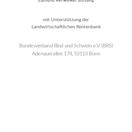
mit Unterstützung der
Landwirtschaftlichen Rentenbank
Bundesverband Rind und Schwein e.V. (BRS)
Adenauerallee 174, 53113 Bonn
Wir
verwenden
auf
unserer
Website
technisch