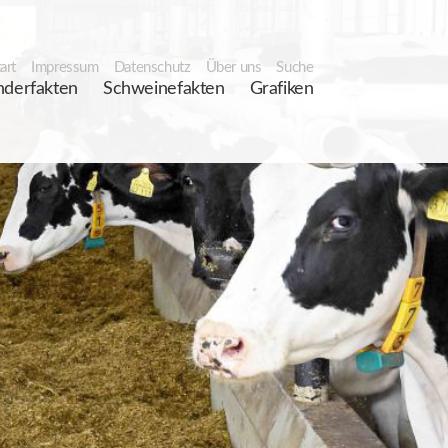
art
Impressum
Datenschutz
Über uns
Suche
nderfakten
Schweinefakten
Grafiken