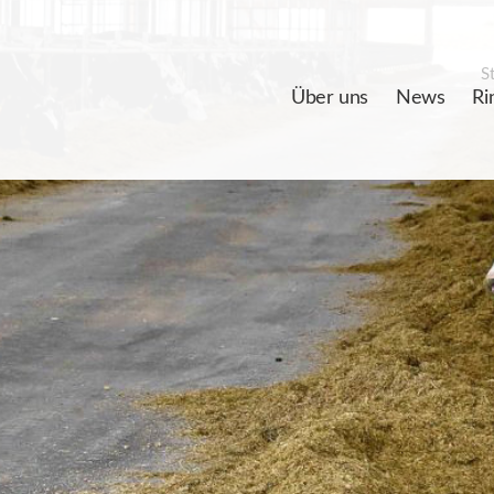
St
Über uns
News
Ri