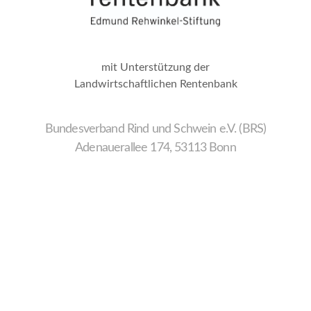
mit Unterstützung der
Landwirtschaftlichen Rentenbank
Bundesverband Rind und Schwein e.V. (BRS)
Adenauerallee 174, 53113 Bonn
Wir
verwenden
auf
unserer
Website