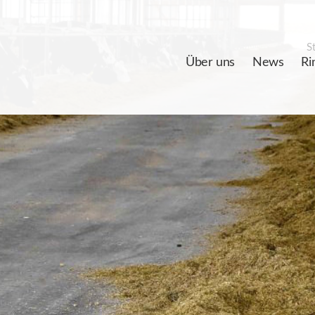
St
Über uns
News
Ri