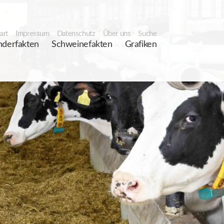
art
Impressum
Datenschutz
Über uns
Suche
nderfakten
Schweinefakten
Grafiken