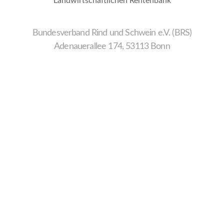
Landwirtschaftlichen Rentenbank
Bundesverband Rind und Schwein e.V. (BRS)
Adenauerallee 174, 53113 Bonn
Wir
verwenden
auf
unserer
Website
technisch
notwendige
Cookies,
um
unsere