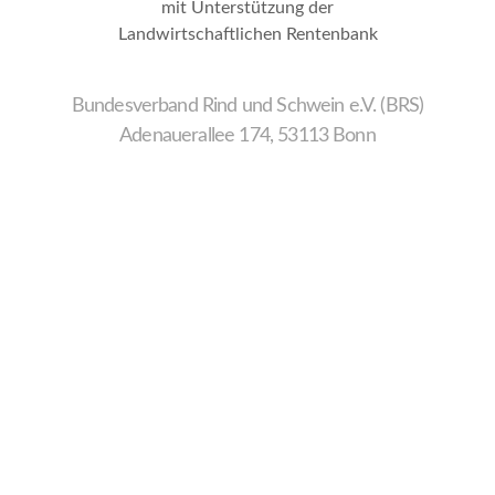
mit Unterstützung der
Landwirtschaftlichen Rentenbank
Bundesverband Rind und Schwein e.V. (BRS)
Adenauerallee 174, 53113 Bonn
Wir
verwenden
auf
unserer
Website
technisch
notwendige
Cookies,
um