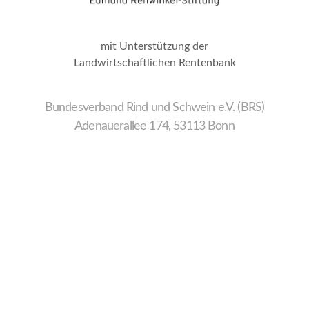
mit Unterstützung der
Landwirtschaftlichen Rentenbank
Bundesverband Rind und Schwein e.V. (BRS)
Adenauerallee 174, 53113 Bonn
Wir
verwenden
auf
unserer
Website
technisch