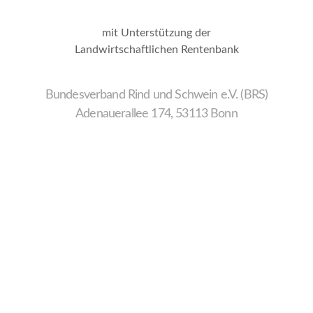
mit Unterstützung der
Landwirtschaftlichen Rentenbank
Bundesverband Rind und Schwein e.V. (BRS)
Adenauerallee 174, 53113 Bonn
Wir
verwenden
auf
unserer
Website
technisch
notwendige