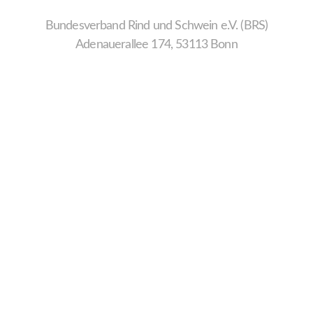
Bundesverband Rind und Schwein e.V. (BRS)
Adenauerallee 174, 53113 Bonn
Wir
verwenden
auf
unserer
Website
technisch
notwendige
Cookies,
um
unsere
Funktionen