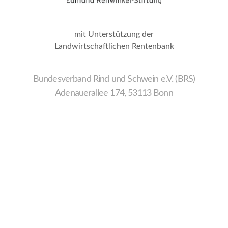
mit Unterstützung der
Landwirtschaftlichen Rentenbank
Bundesverband Rind und Schwein e.V. (BRS)
Adenauerallee 174, 53113 Bonn
Wir
verwenden
auf
unserer
Website
technisch