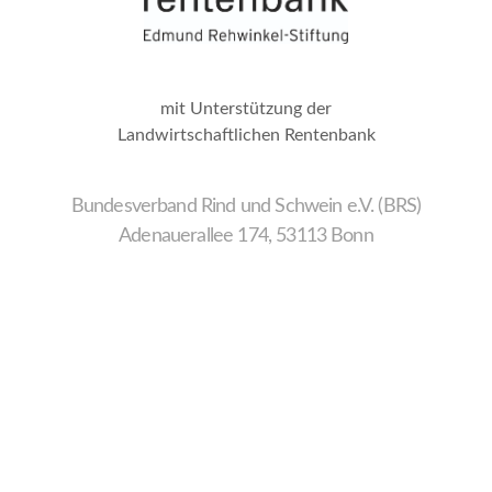
mit Unterstützung der
Landwirtschaftlichen Rentenbank
Bundesverband Rind und Schwein e.V. (BRS)
Adenauerallee 174, 53113 Bonn
Wir
verwenden
auf
unserer
Website