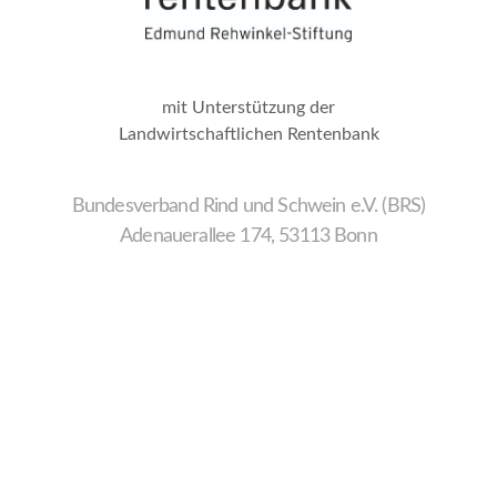
mit Unterstützung der
Landwirtschaftlichen Rentenbank
Bundesverband Rind und Schwein e.V. (BRS)
Adenauerallee 174, 53113 Bonn
Wir
verwenden
auf
unserer
Website