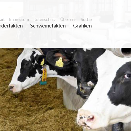
art
Impressum
Datenschutz
Über uns
Suche
nderfakten
Schweinefakten
Grafiken