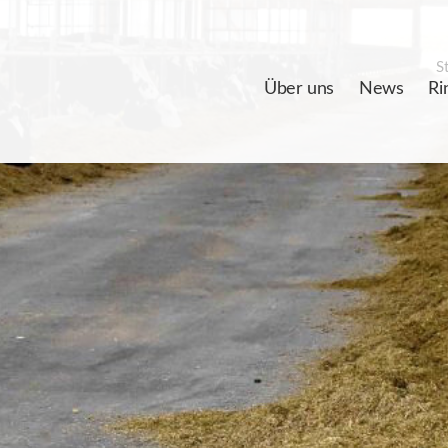
St
Über uns
News
Ri