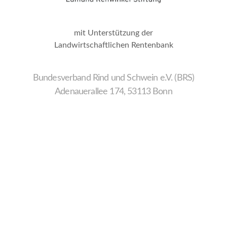
mit Unterstützung der
Landwirtschaftlichen Rentenbank
Bundesverband Rind und Schwein e.V. (BRS)
Adenauerallee 174, 53113 Bonn
Wir
verwenden
auf
unserer
Website
technisch