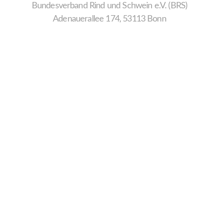
Bundesverband Rind und Schwein e.V. (BRS)
Adenauerallee 174, 53113 Bonn
Wir
verwenden
auf
unserer
Website
technisch
notwendige
Cookies,
um
unsere
Funktionen
bereitzustellen,