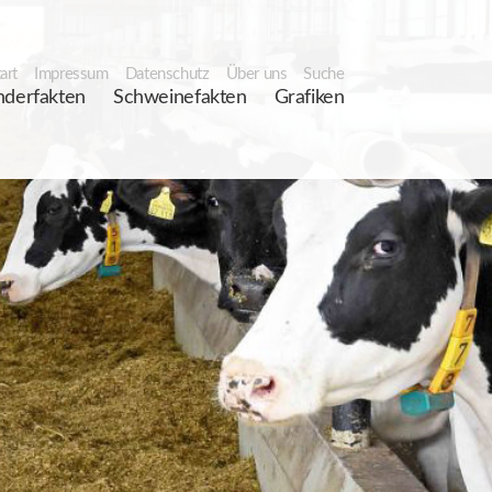
art
Impressum
Datenschutz
Über uns
Suche
nderfakten
Schweinefakten
Grafiken