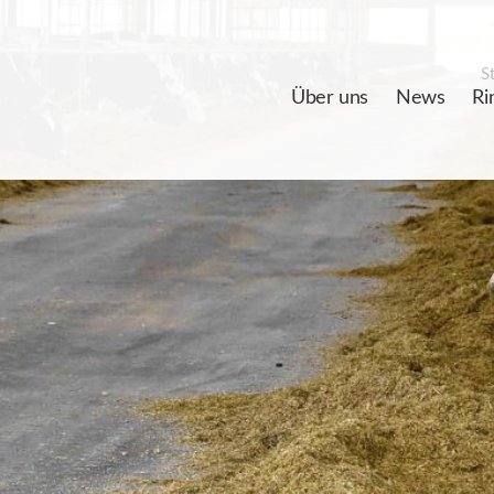
St
Über uns
News
Ri