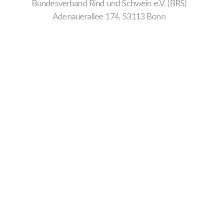
Bundesverband Rind und Schwein e.V. (BRS)
Adenauerallee 174, 53113 Bonn
Wir
verwenden
auf
unserer
Website
technisch
notwendige
Cookies,
um
unsere
Funktionen
bereitzustellen,