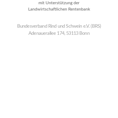
mit Unterstützung der
Landwirtschaftlichen Rentenbank
Bundesverband Rind und Schwein e.V. (BRS)
Adenauerallee 174, 53113 Bonn
Wir
verwenden
auf
unserer
Website
technisch
notwendige
Cookies,
um