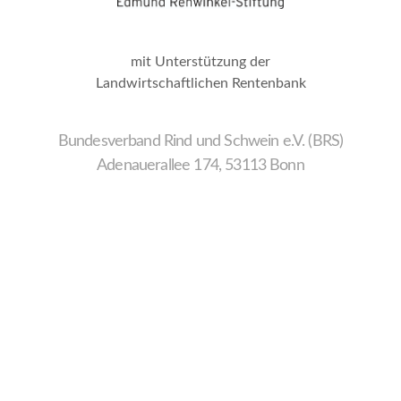
mit Unterstützung der
Landwirtschaftlichen Rentenbank
Bundesverband Rind und Schwein e.V. (BRS)
Adenauerallee 174, 53113 Bonn
Wir
verwenden
auf
unserer
Website
technisch