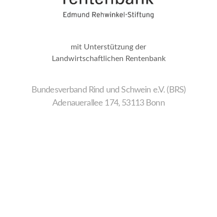
mit Unterstützung der
Landwirtschaftlichen Rentenbank
Bundesverband Rind und Schwein e.V. (BRS)
Adenauerallee 174, 53113 Bonn
Wir
verwenden
auf
unserer
Website