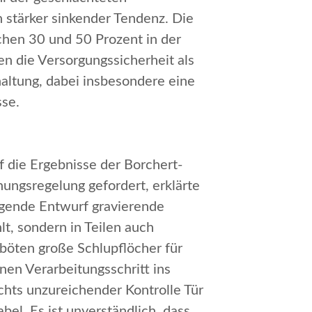
 stärker sinkender Tendenz. Die
chen 30 und 50 Prozent in der
n die Versorgungssicherheit als
altung, dabei insbesondere eine
sse.
 die Ergebnisse der Borchert-
nungsregelung gefordert
, erklärte
iegende Entwurf gravierende
t, sondern in Teilen auch
böten große Schlupflöcher für
nen Verarbeitungsschritt ins
hts unzureichender Kontrolle Tür
abel.
Es ist unverständlich, dass