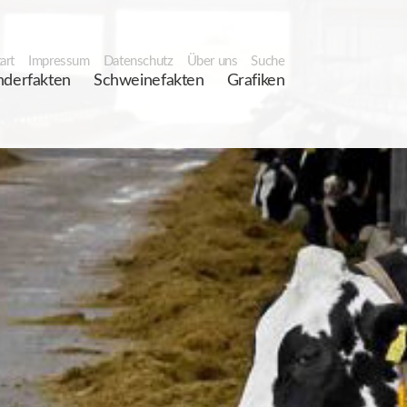
art
Impressum
Datenschutz
Über uns
Suche
nderfakten
Schweinefakten
Grafiken