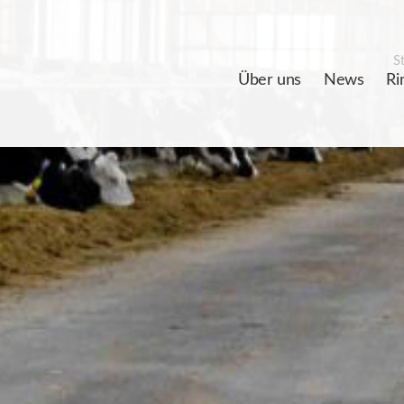
St
Über uns
News
Ri