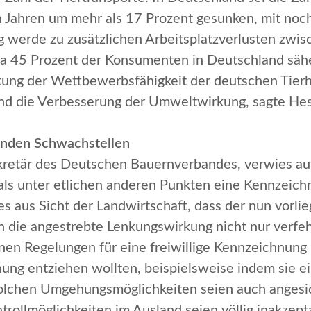
 Jahren um mehr als 17 Prozent gesunken, mit noch
g werde zu zusätzlichen Arbeitsplatzverlusten zwis
a 45 Prozent der Konsumenten in Deutschland sähe
rkung der Wettbewerbsfähigkeit der deutschen Tierh
und die Verbesserung der Umweltwirkung
, sagte He
enden Schwachstellen
retär des Deutschen Bauernverbandes, verwies auf
ls unter etlichen anderen Punkten eine Kennzeich
s aus Sicht der Landwirtschaft, dass der nun vorl
 die angestrebte Lenkungswirkung nicht nur verfehl
nen Regelungen für eine freiwillige Kennzeichnung 
nung entziehen wollten, beispielsweise indem sie ei
Solchen Umgehungsmöglichkeiten seien auch angesic
trollmöglichkeiten im Ausland seien völlig inakzept