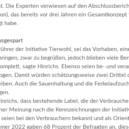
t. Die Experten verwiesen auf den Abschlussberi
on), das bereits vor drei Jahren ein Gesamtkonzept
gt habe.
usgespart
führer der
Initiative Tierwohl
, sei das Vorhaben, ei
ringen, zwar zu begrüßen, jedoch blieben viele Ber
komplett
, sagte Hinrichs. Ebenso seien be- und ve
ezogen. Damit würden schätzungsweise zwei Drittel 
iben. Auch die Sauenhaltung und die Ferkelaufzuch
gen.
nrichs, dass bestehende Label, die der Verbrauche
iner Meinung nach die Kennzeichnungen der
Initiat
 seien bei den Verbrauchern bekannt und als Orient
mer 2022 gaben 68 Prozent der Befragten an, die