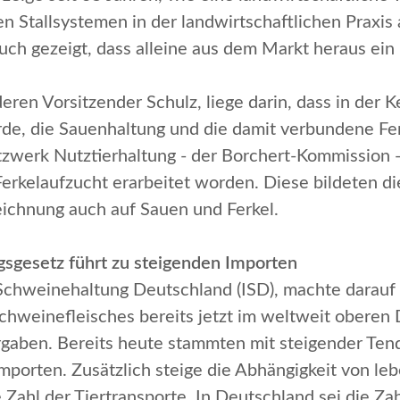
 Stallsystemen in der landwirtschaftlichen Praxis 
ch gezeigt, dass alleine aus dem Markt heraus ein 
deren Vorsitzender Schulz, liege darin, dass in der
de, die Sauenhaltung und die damit verbundene Fe
zwerk Nutztierhaltung - der Borchert-Kommission 
Ferkelaufzucht erarbeitet worden. Diese bildeten di
ichnung auch auf Sauen und Ferkel.
gsgesetz führt zu steigenden Importen
e Schweinehaltung Deutschland (ISD), machte darauf
hweinefleisches bereits jetzt im weltweit oberen D
rgaben. Bereits heute stammten mit steigender Ten
mporten. Zusätzlich steige die Abhängigkeit von le
Zahl der Tiertransporte. In Deutschland sei die Za