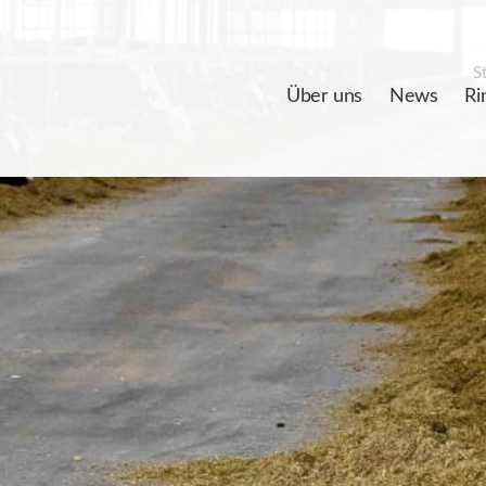
St
Über uns
News
Ri