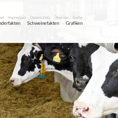
art
Impressum
Datenschutz
Über uns
Suche
nderfakten
Schweinefakten
Grafiken