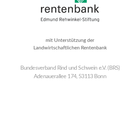
mit Unterstützung der
Landwirtschaftlichen Rentenbank
Bundesverband Rind und Schwein e.V. (BRS)
Adenauerallee 174, 53113 Bonn
Wir
verwenden
auf
unserer