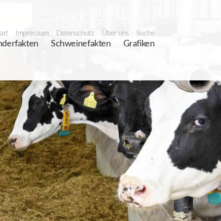
art
Impressum
Datenschutz
Über uns
Suche
nderfakten
Schweinefakten
Grafiken