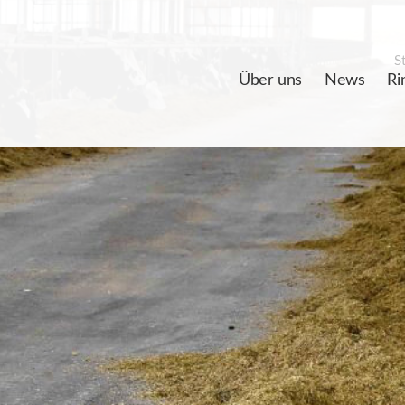
St
Über uns
News
Ri