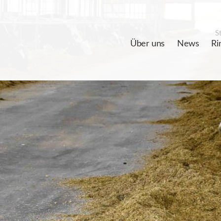
St
Über uns
News
Ri