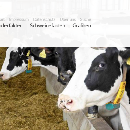
art
Impressum
Datenschutz
Über uns
Suche
nderfakten
Schweinefakten
Grafiken