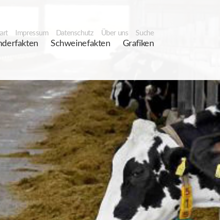
art
Impressum
Datenschutz
Über uns
Suche
nderfakten
Schweinefakten
Grafiken