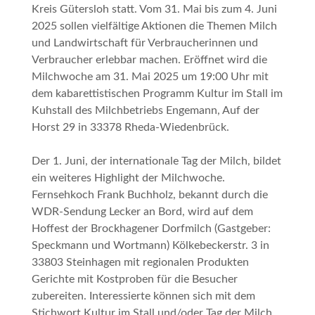
Kreis Gütersloh statt. Vom 31. Mai bis zum 4. Juni
2025 sollen vielfältige Aktionen die Themen Milch
und Landwirtschaft für Verbraucherinnen und
Verbraucher erlebbar machen. Eröffnet wird die
Milchwoche am 31. Mai 2025 um 19:00 Uhr mit
dem kabarettistischen Programm
Kultur im Stall
im
Kuhstall des Milchbetriebs Engemann, Auf der
Horst 29 in 33378 Rheda-Wiedenbrück.
Der 1. Juni, der internationale Tag der Milch, bildet
ein weiteres Highlight der Milchwoche.
Fernsehkoch Frank Buchholz, bekannt durch die
WDR-Sendung
Lecker an Bord
, wird auf dem
Hoffest der Brockhagener Dorfmilch (Gastgeber:
Speckmann und Wortmann) Kölkebeckerstr. 3 in
33803 Steinhagen mit regionalen Produkten
Gerichte mit Kostproben für die Besucher
zubereiten. Interessierte können sich mit dem
Stichwort
Kultur im Stall
und/oder
Tag der Milch