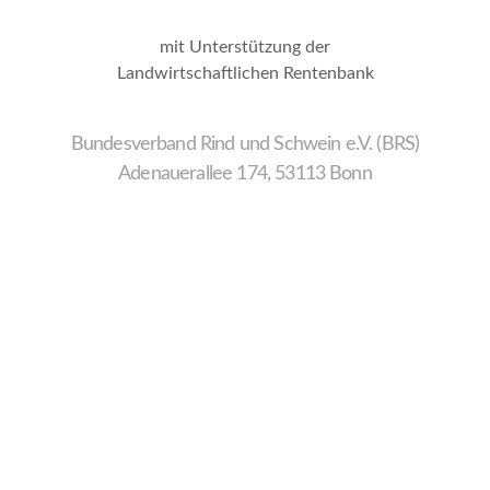
mit Unterstützung der
Landwirtschaftlichen Rentenbank
Bundesverband Rind und Schwein e.V. (BRS)
Adenauerallee 174, 53113 Bonn
Wir
verwenden
auf
unserer
Website
technisch
notwendige