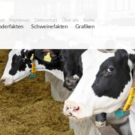
art
Impressum
Datenschutz
Über uns
Suche
nderfakten
Schweinefakten
Grafiken