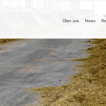
St
Über uns
News
Ri