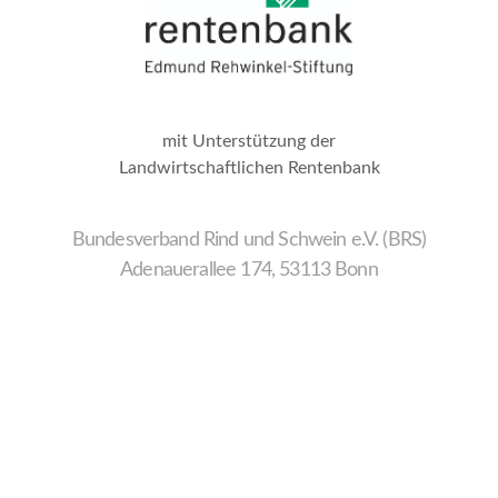
mit Unterstützung der
Landwirtschaftlichen Rentenbank
Bundesverband Rind und Schwein e.V. (BRS)
Adenauerallee 174, 53113 Bonn
Wir
verwenden
auf
unserer