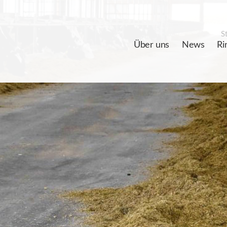
St
Über uns
News
Ri