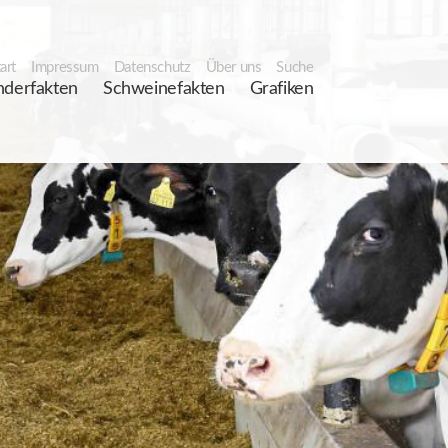
art
Impressum
Datenschutz
Über uns
Suche
nderfakten
Schweinefakten
Grafiken