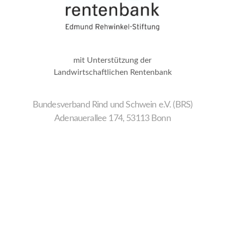
mit Unterstützung der
Landwirtschaftlichen Rentenbank
Bundesverband Rind und Schwein e.V. (BRS)
Adenauerallee 174, 53113 Bonn
Wir
verwenden
auf
unserer