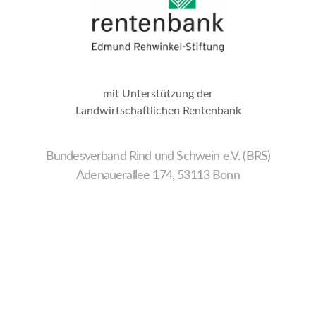
mit Unterstützung der
Landwirtschaftlichen Rentenbank
Bundesverband Rind und Schwein e.V. (BRS)
Adenauerallee 174, 53113 Bonn
Wir
verwenden
auf
unserer